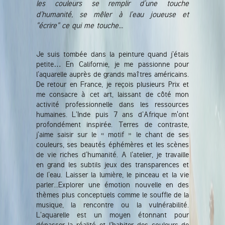
les couleurs se remplir d’une touche
d’humanité, se mêler à l’eau joueuse et
"écrire" ce qui me touche...
Je suis tombée dans la peinture quand j’étais
petite… En Californie, je me passionne pour
l’aquarelle auprès de grands maîtres américains.
De retour en France, je reçois plusieurs Prix et
me consacre à cet art, laissant de côté mon
activité professionnelle dans les ressources
humaines. L’Inde puis 7 ans d’Afrique m'ont
profondément inspirée. Terres de contraste,
j’aime saisir sur le « motif » le chant de ses
couleurs, ses beautés éphémères et les scènes
de vie riches d’humanité. A l’atelier, je travaille
en grand les subtils jeux des transparences et
de l’eau. Laisser la lumière, le pinceau et la vie
parler...Explorer une émotion nouvelle en des
thèmes plus conceptuels comme le souffle de la
musique, la rencontre ou la vulnérabilité.
L’aquarelle est un moyen étonnant pour
dépasser la réalité et l’habiter des couleurs de